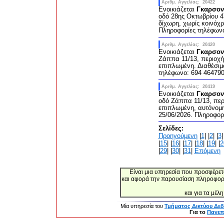
Αριθμ. Αγγελίας: 20422
Ενοικιάζεται
Γκαρσον
οδό 28ης Οκτωβρίου 47
δίχωρη, χωρίς κοινόχρ
Πληροφορίες τηλέφων
Αριθμ. Αγγελίας: 20420
Ενοικιάζεται
Γκαρσον
Ζάππα 11/13, περιοχή
επιπλωμένη. Διαθέσιμ
τηλέφωνο: 694 46479
Αριθμ. Αγγελίας: 20419
Ενοικιάζεται
Γκαρσον
οδό Ζάππα 11/13, περ
επιπλωμένη, αυτόνομη
25/06/2026. Πληροφορ
Σελίδες:
Προηγούμενη
|
1
| |
2
| |
3
|
|
15
| |
16
| |
17
| |
18
| |
19
| |
2
|
29
| |
30
| |
31
|
Επόμενη
Είναι μια υπηρεσία που προσφέρε
και αφορά την παρουσίαση πληροφοριών
και για τα μέλ
Μία υπηρεσία του
Τμήματος Δικτύου Δε
Για το
Πανεπ